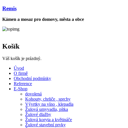
Remis
Kámen a mosaz pro domovy, města a obce
Košík
Váš košík je prázdný.
Úvod
O firmě
Obchodní podmínky
Reference
E-Shop
dovolená
Kohouty, chrliče , sprchy
Vývrtky na víno , klepadla
Žulová umyvadla, pítka
Žulové dlažby
Žulová koryta a květináče
Žulové stavební prvky