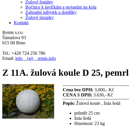
Žulové fontány
Bočnice k lavičkám a stojanům na kola
Zahradní nábytek a doplňky
Žulové sloupky
Kontakt
Remis s.r.o.
Šámalova 93
615 00 Brno
Tel.: +420 724 256 786
Email:
info__(at)__remis.info
Z 11A. žulová koule D 25, pemr
Cena bez DPH:
3.000,- Kč
CENA S DPH:
3.630,- Kč
Popis:
Žulová koule , žula šedá
průměr 25 cm
žula šedá
Hmotnost: 23 kg