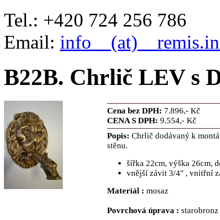
Tel.: +420 724 256 786
Email:
info__(at)__remis.in
B22B. Chrlič LEV s 
Cena bez DPH:
7.896,- Kč
CENA S DPH:
9.554,- Kč
Popis:
Chrlič dodávaný k montáž
stěnu.
šířka 22cm, výška 26cm, 
vnější závit 3/4" , vnitřní 
Materiál :
mosaz
Povrchová úprava :
starobronz